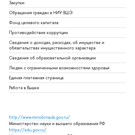
Закупки
П
Обращения граждан в НИУ ВШЭ
А
Фонд целевого капитала
Д
Противодействие коррупции
Ц
Сведения о доходах, расходах, об имуществе и
Б
обязательствах имущественного характера
О
Сведения об образовательной организации
О
Людям с ограниченными возможностями здоровья
Единая платежная страница
Работа в Вышке
http://www.minobrnauki.gov.ru/
Министерство науки и высшего образования РФ
https://edu.gov.ru/