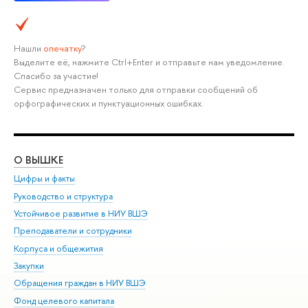
Нашли
опечатку
?
Выделите её, нажмите Ctrl+Enter и отправьте нам уведомление.
Спасибо за участие!
Сервис предназначен только для отправки сообщений об
орфографических и пунктуационных ошибках.
О ВЫШКЕ
ОБ
Цифры и факты
Ли
Руководство и структура
Дов
Устойчивое развитие в НИУ ВШЭ
Ол
Преподаватели и сотрудники
При
Корпуса и общежития
Вы
Закупки
При
Обращения граждан в НИУ ВШЭ
Ас
Фонд целевого капитала
До